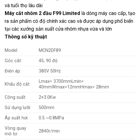
và tuổi thọ lâu dài
Máy cắt nhôm 2 đầu F99 Limited
là dòng máy cao cấp, tạo
ra sản phẩm có độ chính xác cao và được áp dụng phổ biến
tại các xưởng sản xuất cửa nhôm nhựa vừa và lớn
Thông số kỹ thuật
Model:
MCN2DF89
Góc cắt:
45, 90 độ
Điện áp:
380V 50Hz
Lmax= 3700mmLmin=
Khẩu độ cắt:
40mmWmax=12mmHmax= 28mm
Công suất:
2×3.0Kw
Sử dụng lưỡi:
500mm
Áp suất hơi:
0.5 ~0.8MPa
Vòng quay
2840r/min
mô tơ: