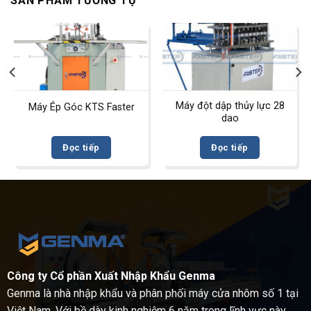
SẢN PHẨM TƯƠNG TỰ
Máy đột dập thủy lực 28
Máy Ép Góc KTS Faster
dao
Đọc tiếp
Đọc tiếp
Công ty Cổ phần Xuất Nhập Khẩu Genma
Genma là nhà nhập khẩu và phân phối máy cửa nhôm số 1 tại
Việt Nam. Với bề dày kinh nghiệm 6 năm trong lĩnh vực này,