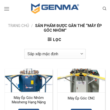
Bỏ
qua
nội
dung
TRANG CHỦ
/
SẢN PHẨM ĐƯỢC GẮN THẺ “MÁY ÉP
GÓC NHÔM”
LỌC
Máy Ép Góc Nhôm
Máy Ép Góc CNC
Meisheng Hạng Nặng