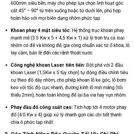
600mm siêu bền, máy cho phép lựa chọn linh hoạt góc
cắt 45° – 90° từ trên xuống hoặc từ dưới lên, phù hợp
hoàn hảo với mọi biên dạng nhôm phức tạp.
Khoan phay 4 mặt siêu tốc:
Hệ thống trục khoan phay
mạnh mẽ (3.5 Kw x 5 + 4,5 Kw x 1) xử lý trơn tru cả loại
nhôm có đế và không đế; gia công chuẩn xác từ ổ khóa, lỗ
tay cầm, bản lề đến các rãnh thoát nước.
Công nghệ khoan Laser tiên tiến:
Đột phá với 2 đầu
khoan Laser (1,5Kw x 5 tùy chọn) tự động điều chỉnh tiêu
cự theo độ dày nhôm, cho phép khoan lỗ ke góc, lỗ bơm
keo với tốc độ cực nhanh, đường kính lỗ mịn màng (tối
thiểu 2mm), hoàn toàn không để lại ba via hay vụn nhôm.
Phay đầu đố công suất cao:
Tích hợp tới 4 motor phay
đố (4.0 Kw x 4) giúp xử lý nhanh gọn các chi tiết thanh
chia ô phức tạp nhất.