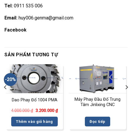
Tel:
0911 535 006
Email:
huy006.genma@gmail.com
Facebook
SẢN PHẨM TƯƠNG TỰ
-20%
Máy Phay Đầu Đố Trung
Dao Phay Đố 1004 PMA
Tâm Jinlixing CNC
Giá
Giá
4.000.000
₫
3.200.000
₫
gốc
hiện
là:
tại
Thêm vào giỏ hàng
Đọc tiếp
4.000.000 ₫.
là:
3.200.000 ₫.