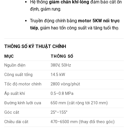
Hệ thống
giảm chấn khí-lỏng
đảm bảo cắt ổn
định, giảm rung.
Truyền động chính bằng
motor 5KW nối trực
tiếp
, giảm hao tổn công suất và tăng tuổi thọ.
THÔNG SỐ KỸ THUẬT CHÍNH
MỤC
THÔNG SỐ
Nguồn điện
380V, 50Hz
Công suất tổng
14.5 kW
Tốc độ motor chính
2800 vòng/phút
Áp suất khí
0.5–0.8 MPa
Đường kính lưỡi cưa
650 mm (cắt rộng tới 210 mm)
Góc cắt
25°–155°
Chiều dài cắt
470–6500 mm (thay đổi theo góc)