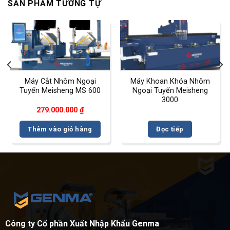
SẢN PHẨM TƯƠNG TỰ
Máy Cắt Nhôm Ngoại
Máy Khoan Khóa Nhôm
Tuyến Meisheng MS 600
Ngoại Tuyến Meisheng
3000
279.000.000
₫
Thêm vào giỏ hàng
Đọc tiếp
Công ty Cổ phần Xuất Nhập Khẩu Genma