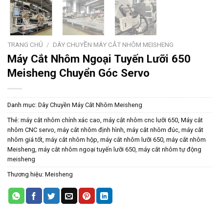
TRANG CHỦ
/
DÂY CHUYỀN MÁY CẮT NHÔM MEISHENG
Máy Cắt Nhôm Ngoại Tuyến Lưỡi 650
Meisheng Chuyển Góc Servo
Danh mục:
Dây Chuyền Máy Cắt Nhôm Meisheng
Thẻ:
máy cắt nhôm chính xác cao
,
máy cắt nhôm cnc lưỡi 650
,
Máy cắt
nhôm CNC servo
,
máy cắt nhôm định hình
,
máy cắt nhôm đúc
,
máy cắt
nhôm giá tốt
,
máy cắt nhôm hộp
,
máy cắt nhôm lưỡi 650
,
máy cắt nhôm
Meisheng
,
máy cắt nhôm ngoại tuyến lưỡi 650
,
máy cắt nhôm tự động
meisheng
Thương hiệu:
Meisheng