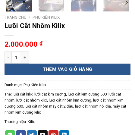
TRANG CHỦ
/
PHỤ KIỆN KILIX
Lưỡi Cắt Nhôm Kilix
2.000.000
₫
Lưỡi Cắt Nhôm Kilix số lượng
THÊM VÀO GIỎ HÀNG
Danh mục:
Phụ Kiện Kilix
Thẻ:
lưỡi cắt kilix
,
lưỡi cắt kim cương
,
lưỡi cắt kim cương 500
,
lưỡi cắt
nhôm
,
lưỡi cắt nhôm kilix
,
lưỡi cắt nhôm kim cương
,
lưỡi cắt nhôm kim
cương 500
,
lưỡi cắt nhôm máy cắt 2 đầu
,
lưỡi cắt nhôm nội địa
,
máy cắt
nhôm kim cương kilix
Thương hiệu:
Kilix