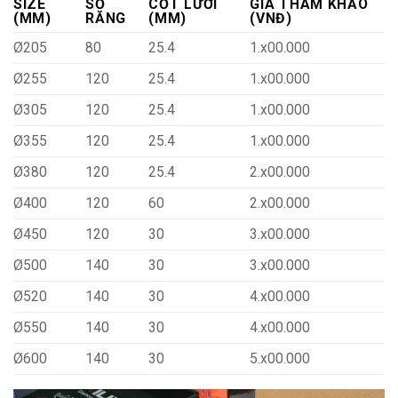
SIZE
SỐ
CỐT LƯỠI
GIÁ THAM KHẢO
(MM)
RĂNG
(MM)
(VNĐ)
Ø205
80
25.4
1.x00.000
Ø255
120
25.4
1.x00.000
Ø305
120
25.4
1.x00.000
Ø355
120
25.4
1.x00.000
Ø380
120
25.4
2.x00.000
Ø400
120
60
2.x00.000
Ø450
120
30
3.x00.000
Ø500
140
30
3.x00.000
Ø520
140
30
4.x00.000
Ø550
140
30
4.x00.000
Ø600
140
30
5.x00.000